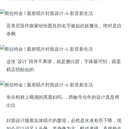
亚美尼亚作曲家哈恰图良的名字被如此妖魔化，绝对是自
杀啊
这张“设计”得并不离谱，就是傻白甜，字体最可怕，跟蛋
糕店招贴似的
坐在棺材上喝酒的黑寡妇吗……西敏寺当年的设计真是搏
出位
封面设计随着实体唱片的萎缩，必然是水准有所下降，现
如今可以说艺人头像、半身像为主，酷或者骚，直接挠在