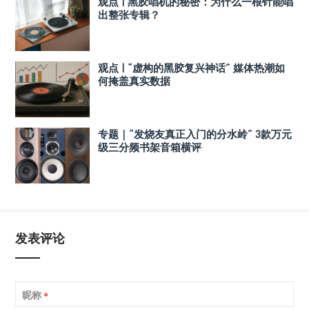
观点 | 黑胶唱机的秘密：为什么一根针能唱
出整张专辑？
观点 | “虚构的黑胶复兴神话” 媒体热潮如
何掩盖真实数据
专题｜“发烧友真正入门的分水岭” 3款万元
级三分频书架音箱横评
发表评论
昵称
*