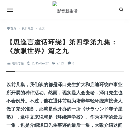
首页
›
视听专题
›
正文
【思逸言遒话环绕】第四季第九集：
《放眼世界》篇之九
2015-06-27
2,121
视听专题
0
以前几集，我们谈的都是泽口先生扩大和启迪环绕声事业
所开展的种种活动。然而，现实是人会变老，泽口先生也
不会例外。不过，他在退休前就为培养年轻环绕声接班人
做了充分准备，那就是他开办的一所《サラウンド寺子屋
塾》，拿中文来说就是《环绕声学校》。作为本季的最后
一集，也是介绍泽口先生事迹的最后一集，大致介绍这间