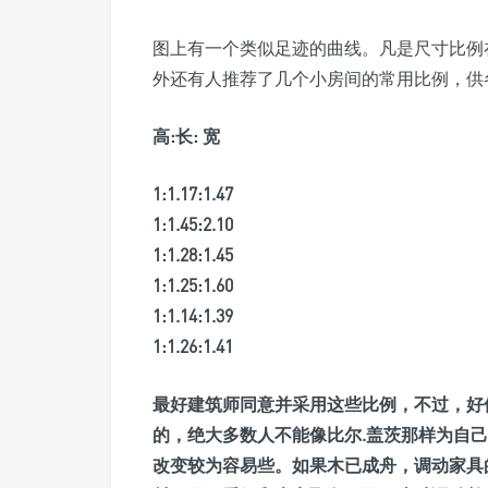
图上有一个类似足迹的曲线。凡是尺寸比例
外还有人推荐了几个小房间的常用比例，供
高:长: 宽
1:1.17:1.47
1:1.45:2.10
1:1.28:1.45
1:1.25:1.60
1:1.14:1.39
1:1.26:1.41
最好建筑师同意并采用这些比例，不过，好
的，绝大多数人不能像比尔.盖茨那样为自
改变较为容易些。如果木已成舟，调动家具