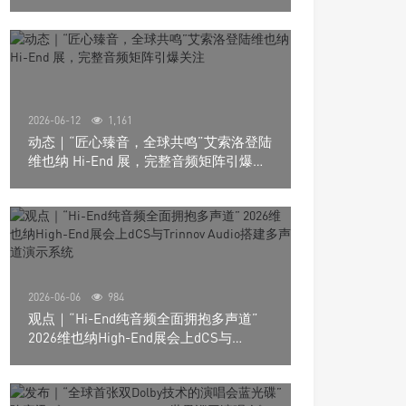
道极致影院
2026-06-12
1,161
动态｜“匠心臻音，全球共鸣”艾索洛登陆
维也纳 Hi-End 展，完整音频矩阵引爆关
注
2026-06-06
984
观点｜“Hi-End纯音频全面拥抱多声道”
2026维也纳High-End展会上dCS与
Trinnov Audio搭建多声道演示系统