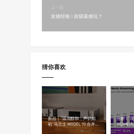
上一篇
发烧经验 | 前级最难玩？
猜你喜欢
新品｜“温润醇和，声韵如
分析 | “
初”马兰士 MODEL 70 合并功
2026年
放 & CD 70 播放器正式发布
Fi（高