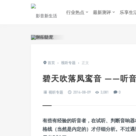
行业热点
最新测评
乐享生
首页
›
视听专题
›
正文
碧天吹落凤鸾音 ——听
视听专题
2014-08-09
3,081
0
有些有经验的听音者，在试听、判断音响器
格线（当然是内定的）才仔细分析。不过遇