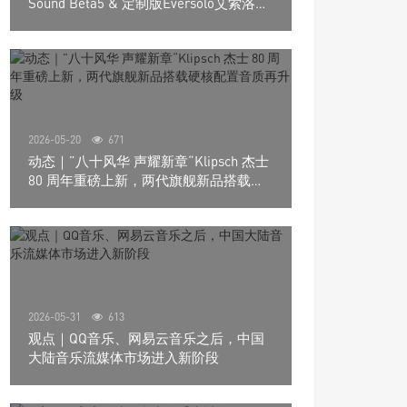
Sound Beta5 & 定制版Eversolo艾索洛
Play音响组合
2026-05-20
671
动态｜”八十风华 声耀新章“Klipsch 杰士
80 周年重磅上新，两代旗舰新品搭载硬
核配置音质再升级
2026-05-31
613
观点｜QQ音乐、网易云音乐之后，中国
大陆音乐流媒体市场进入新阶段