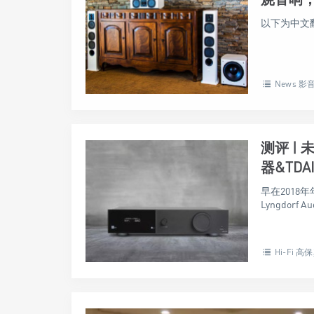
以下为中文翻
News 影
测评 | 
器&TDA
早在2018
Lyngdorf
Hi-Fi 高