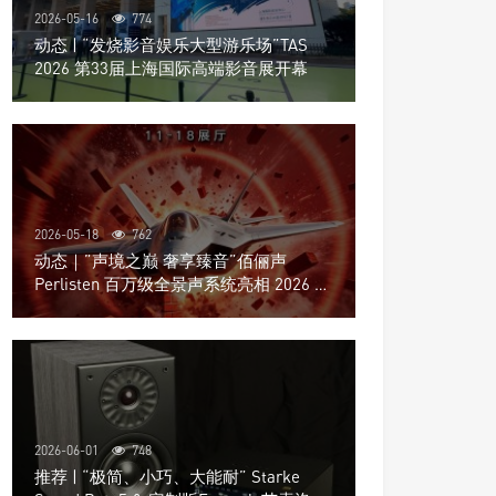
2026-05-16
774
动态 | “发烧影音娱乐大型游乐场”TAS
2026 第33届上海国际高端影音展开幕
2026-05-18
762
动态｜”声境之巅 奢享臻音”佰俪声
Perlisten 百万级全景声系统亮相 2026 北
京国际音响展
2026-06-01
748
推荐 | “极简、小巧、大能耐” Starke