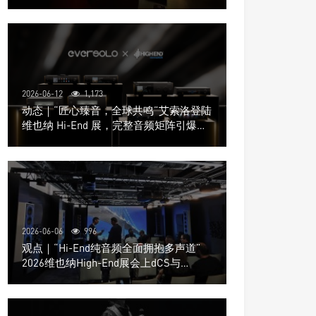
道极致影院
2026-06-12
1,173
动态｜“匠心臻音，全球共鸣”艾索洛登陆
维也纳 Hi-End 展，完整音频矩阵引爆关
注
2026-06-06
996
观点｜“Hi-End纯音频全面拥抱多声道”
2026维也纳High-End展会上dCS与
Trinnov Audio搭建多声道演示系统