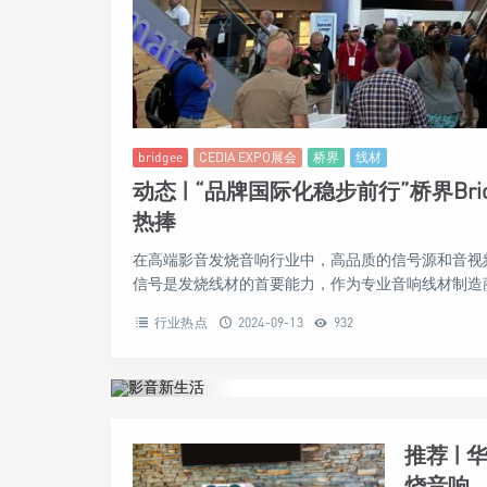
bridgee
CEDIA EXPO展会
桥界
线材
动态 | “品牌国际化稳步前行”桥界B
热捧
在高端影音发烧音响行业中，高品质的信号源和音视
信号是发烧线材的首要能力，作为专业音响线材制造商，桥界
行业热点
2024-09-13
932
推荐 |
烧音响