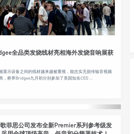
ridgee全品类发烧线材亮相海外发烧音响展获
频显示设备之间的线材越来越被重视，能忠实无损传输音视频
Bridgee九月初分别参加了美国知名CED ...
 华歌菲思公司发布全新Premier系列参考级发
，采用全球顶级高音、低音和分频器技术！