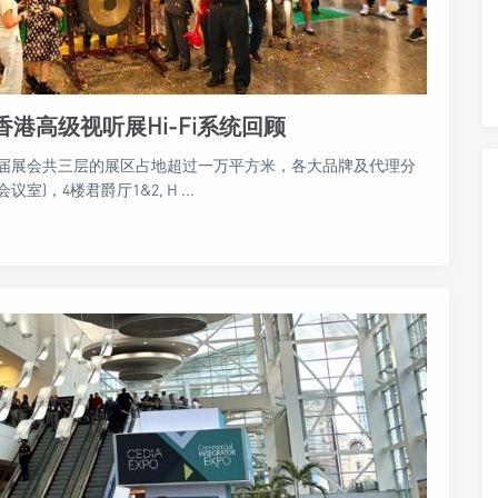
香港高级视听展Hi-Fi系统回顾
届展会共三层的展区占地超过一万平方米，各大品牌及代理分
室)，4楼君爵厅1&2, H ...