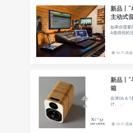
新品丨“单
主动式
如果你需要找
A值得你的注意
Hi-Fi 高
新品丨“与
箱
谷津DA &
计。 ...
Hi-Fi 高