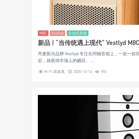
M8C
Vestlyd
主动式音箱
新品 | “当传统遇上现代” Vestlyd M
丹麦新兴品牌 Vestlyd 专注在同轴音箱上，一款一款
后，就获得市场上的瞩目。 ...
Hi-Fi 高保真
2025-12-14
593