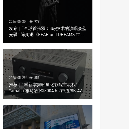
2026-05-30
979
发布｜“全球首张双Dolby技术的演唱会蓝
光碟” 陈奕迅《FEAR and DREAMS 世界
巡回演唱会》4K UHD BD新品发布会
2026-05-29
859
推荐｜“重新掌握轻量化影院主动权”
Yamaha 雅马哈 RX300A 5.2声道/8K AV放
大器