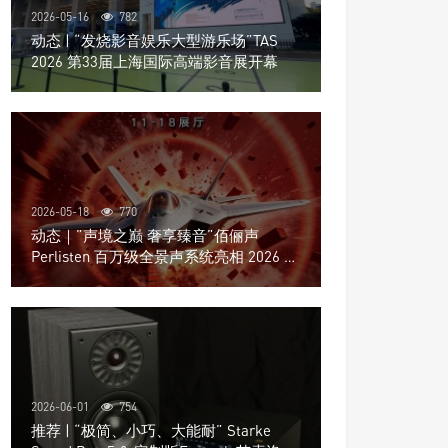
2026-05-16
782
动态 | “发烧影音娱乐大型游乐场”TAS
2026 第33届上海国际高端影音展开幕
2026-05-18
770
动态｜”声境之巅 奢享臻音”佰俪声
Perlisten 百万级全景声系统亮相 2026 北
京国际音响展
2026-06-01
754
推荐 | “极简、小巧、大能耐” Starke