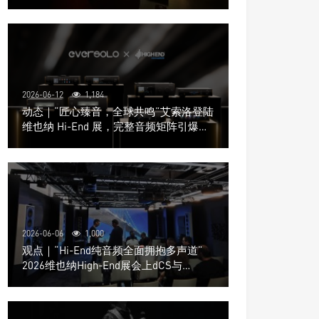
道极致影院
2026-06-12
1,184
动态｜“匠心臻音，全球共鸣”艾索洛登陆
维也纳 Hi-End 展，完整音频矩阵引爆关
注
2026-06-06
1,000
观点｜“Hi-End纯音频全面拥抱多声道”
2026维也纳High-End展会上dCS与
Trinnov Audio搭建多声道演示系统