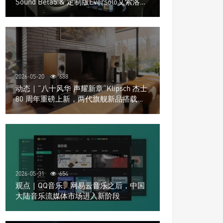
Sound Beta5 & 定制版Eversolo艾索洛
Play音响组合
2026-05-20
688
动态｜”八十风华 声耀新章“Klipsch 杰士
80 周年重磅上新，两代旗舰新品搭载硬
核配置音质再升级
2026-05-31
654
观点｜QQ音乐、网易云音乐之后，中国
大陆音乐流媒体市场进入新阶段