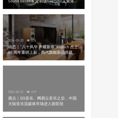
Sound Beta5 & 定制版Eversolo艾索洛
Play音响组合
2026-05-20
674
动态｜”八十风华 声耀新章“Klipsch 杰士
80 周年重磅上新，两代旗舰新品搭载硬
核配置音质再升级
2026-05-31
619
观点｜QQ音乐、网易云音乐之后，中国
大陆音乐流媒体市场进入新阶段