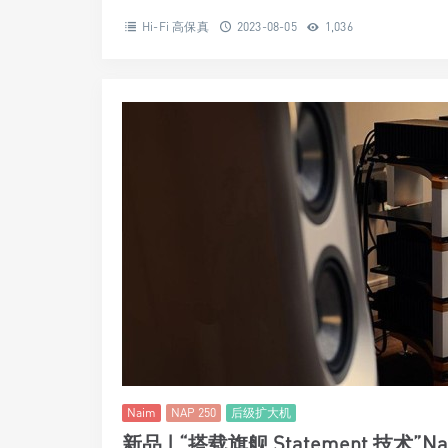
Hi-Fi 高保真
2023-08-05
1,036
Naim
NAP 250
后级扩大机
新品 | “搭载旗舰 Statement 技术”N