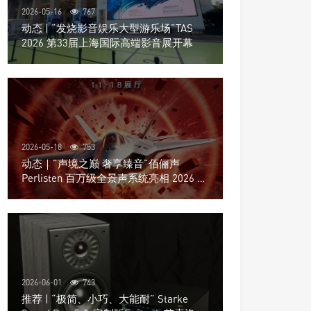
2026-05-16
767
动态 | “发烧影音娱乐大型游乐场”TAS
2026 第33届上海国际高端影音展开幕
2026-05-18
753
动态｜”声境之巅 奢享臻音”佰俪声
Perlisten 百万级全景声系统亮相 2026 北
京国际音响展
2026-06-01
743
推荐 | “极简、小巧、大能耐” Starke