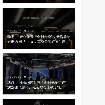
道极致影院
2026-06-12
1,166
动态｜“匠心臻音，全球共鸣”艾索洛登陆
维也纳 Hi-End 展，完整音频矩阵引爆关
注
2026-06-06
988
观点｜“Hi-End纯音频全面拥抱多声道”
2026维也纳High-End展会上dCS与
Trinnov Audio搭建多声道演示系统