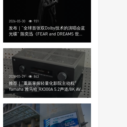
2026-05-30
931
发布｜“全球首张双Dolby技术的演唱会蓝
光碟” 陈奕迅《FEAR and DREAMS 世界
巡回演唱会》4K UHD BD新品发布会
2026-05-29
843
推荐｜“重新掌握轻量化影院主动权”
Yamaha 雅马哈 RX300A 5.2声道/8K AV放
大器