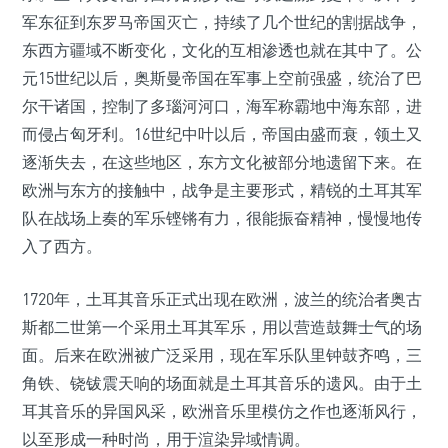
军东征到东罗马帝国灭亡，持续了几个世纪的割据战争，
东西方疆域不断变化，文化的互相渗透也就在其中了。公
元15世纪以后，奥斯曼帝国在军事上空前强盛，统治了巴
尔干诸国，控制了多瑙河河口，海军称霸地中海东部，进
而侵占匈牙利。16世纪中叶以后，帝国由盛而衰，领土又
逐渐失去，在这些地区，东方文化被部分地遗留下来。在
欧洲与东方的接触中，战争是主要形式，精锐的土耳其军
队在战场上奏的军乐铿锵有力，很能振奋精神，慢慢地传
入了西方。
1720年，土耳其音乐正式出现在欧洲，波兰的统治者奥古
斯都二世第一个采用土耳其军乐，用以营造鼓舞士气的场
面。后来在欧洲被广泛采用，现在军乐队里钟鼓齐鸣，三
角铁、铙钹震天响的场面就是土耳其音乐的遗风。由于土
耳其音乐的异国风采，欧洲音乐里模仿之作也逐渐风行，
以至形成一种时尚，用于渲染异域情调。