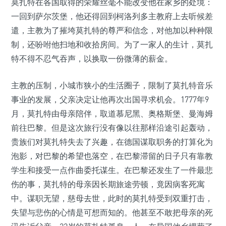
莫扎特在各国取得的荣耀丝毫不能改变他在家乡的处境：
一回到萨尔茨堡，他还得回到柯洛列多主教府上去听候差
遣，主教为了摧垮莫扎特的尊严和信念，对他加以种种限
制，还吩咐他扫地和收拾房间。为了一家人的生计，莫扎
特不得不忍气吞声，以换取一份微薄的薪金。
主教的压制，小城市狭小的生活圈子，限制了莫扎特音乐
事业的发展，父亲决定让他再次出国寻求机会。1777年9
月，莫扎特由母亲陪伴，取道慕尼黑、奥格斯堡、曼海姆
前往巴黎。但是这次旅行没有像以往那样沿途引起轰动，
贵族们对莫扎特失去了兴趣，在德国谋取职务的打算化为
泡影，对巴黎的希望也落空，在巴黎滞留的日子只有靠教
学生和接受一点作曲委托谋生。在巴黎还发生了一件最悲
伤的事，莫扎特的母亲因长期旅途劳顿，竟因病客死寓
中。谋职无望，慈母去世，此时的莫扎特受到双重打击，
失望与悲伤的心情是可想而知的。他甚至不敢把母亲的死