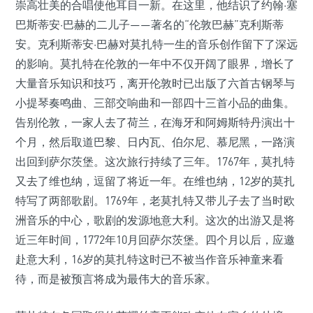
崇高壮美的合唱使他耳目一新。在这里，他结识了约翰·塞
巴斯蒂安·巴赫的二儿子——著名的“伦敦巴赫”克利斯蒂
安。克利斯蒂安·巴赫对莫扎特一生的音乐创作留下了深远
的影响。莫扎特在伦敦的一年中不仅开阔了眼界，增长了
大量音乐知识和技巧，离开伦敦时已出版了六首古钢琴与
小提琴奏鸣曲、三部交响曲和一部四十三首小品的曲集。
告别伦敦，一家人去了荷兰，在海牙和阿姆斯特丹演出十
个月，然后取道巴黎、日内瓦、伯尔尼、慕尼黑，一路演
出回到萨尔茨堡。这次旅行持续了三年。1767年，莫扎特
又去了维也纳，逗留了将近一年。在维也纳，12岁的莫扎
特写了两部歌剧。1769年，老莫扎特又带儿子去了当时欧
洲音乐的中心，歌剧的发源地意大利。这次的出游又是将
近三年时间，1772年10月回萨尔茨堡。四个月以后，应邀
赴意大利，16岁的莫扎特这时已不被当作音乐神童来看
待，而是被预言将成为最伟大的音乐家。