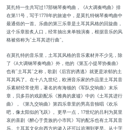
莫扎特一生共写过17部钢琴奏鸣曲，《A大调奏鸣曲》排
在第11号，写于1778年的旅途中，是莫扎特钢琴奏鸣曲中
最通俗的一首。乐曲的第三乐章是土耳其风格的回旋曲，
这个乐章脍炙人口，经常抽出来单独演奏，根据音乐的风
格被俗称为“土耳其进行曲”。
在莫扎特的音乐里，土耳其风格的音乐素材并不少见，除
了《A大调钢琴奏鸣曲》外，他的《第五小提琴协奏曲》
也有“土耳其”之称，歌剧《后宫的诱逃》就更是浓郁的土
耳其风了。在十八九世纪，欧洲音乐家的作品里土耳其音
乐素材经常使用，著名的有海顿的《军队交响曲》末乐
章，贝多芬的戏剧配乐《雅典的废墟》中的《土耳其进行
曲》，《第九交响曲》第四乐章里的男高音独唱《欢乐
吧，像太阳似的飞跃》。更早一点，17世纪的吕利为莫里
哀的喜剧《醉心于贵族的小市民》写的配乐也有土耳其音
乐。土耳其文化向西方的渗入还可以追溯到更早。从十字