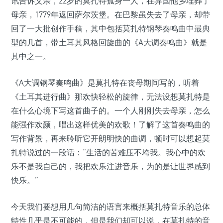
讯告诉父亲，22岁的莫扎特孤身一人，在异国他乡埋葬了
母亲，1779年返回萨尔茨堡。在巴黎虽失去了母亲，却带
回了一大批创作手稿，其中包括莫扎特钢琴奏鸣曲中最典
型的几首，带土耳其风格回旋曲的《A大调奏鸣曲》就是
其中之一。
《A大调钢琴奏鸣曲》是莫扎特在丧母期间写的，听着
《土耳其进行曲》那欢快轻松的旋律，无法设想莫扎特是
在什么心境下写这首曲子的。一个人刚刚失去母亲，怎么
能强作欢颜，唱出这样优美的欢歌！了解了这首奏鸣曲的
写作背景，再来聆听它开朗明快的曲调，顿时可以想起莫
扎特说过的一段话：“生活的苦难压不垮我。我心中的欢
乐不是我自己的，我把欢乐注进音乐，为的是让世界感到
快乐。”
今天我们要想用几句简洁的语言来概括莫扎特音乐的总体
特性几乎是不可能的，但是我们却可以说，在莫扎特的音