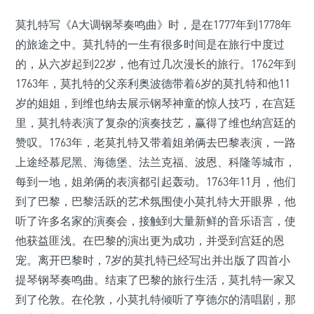
莫扎特写《A大调钢琴奏鸣曲》时，是在1777年到1778年
的旅途之中。莫扎特的一生有很多时间是在旅行中度过
的，从六岁起到22岁，他有过几次漫长的旅行。1762年到
1763年，莫扎特的父亲利奥波德带着6岁的莫扎特和他11
岁的姐姐，到维也纳去展示钢琴神童的惊人技巧，在宫廷
里，莫扎特表演了复杂的演奏技艺，赢得了维也纳宫廷的
赞叹。1763年，老莫扎特又带着姐弟俩去巴黎表演，一路
上途经慕尼黑、海德堡、法兰克福、波恩、科隆等城市，
每到一地，姐弟俩的表演都引起轰动。1763年11月，他们
到了巴黎，巴黎活跃的艺术氛围使小莫扎特大开眼界，他
听了许多名家的演奏会，接触到大量新鲜的音乐语言，使
他获益匪浅。在巴黎的演出更为成功，并受到宫廷的恩
宠。离开巴黎时，7岁的莫扎特已经写出并出版了四首小
提琴钢琴奏鸣曲。结束了巴黎的旅行生活，莫扎特一家又
到了伦敦。在伦敦，小莫扎特倾听了亨德尔的清唱剧，那