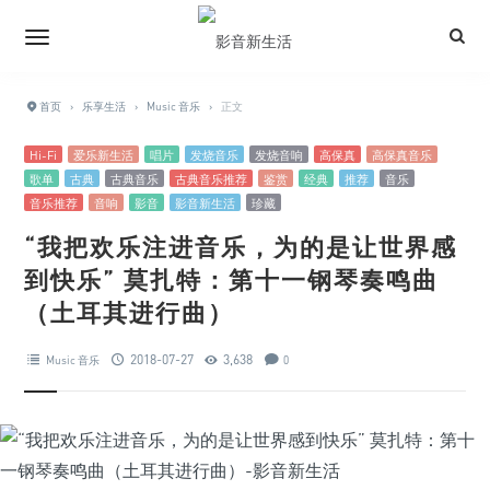
首页
›
乐享生活
›
Music 音乐
›
正文
Hi-Fi
爱乐新生活
唱片
发烧音乐
发烧音响
高保真
高保真音乐
歌单
古典
古典音乐
古典音乐推荐
鉴赏
经典
推荐
音乐
音乐推荐
音响
影音
影音新生活
珍藏
“我把欢乐注进音乐，为的是让世界感
到快乐” 莫扎特：第十一钢琴奏鸣曲
（土耳其进行曲）
2018-07-27
3,638
Music 音乐
0