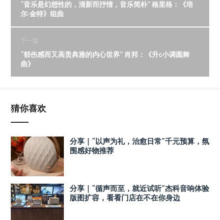
“音乐是幻想性的，清新而抒情，音乐简朴” 格里格：《培
尔·金特》组曲
下一篇
“郁伤感而又高贵典雅的内心世界” 肖邦：《升c小调圆舞
曲》
猜你喜欢
分享｜“以声为礼，治愈日常”千元预算，氛
围感好物推荐
分享｜“循声而至，就近试听”杰科音响体验
版图扩容，看看门店在不在你身边