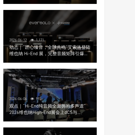
道极致影院
2026-06-12
1,171
动态｜“匠心臻音，全球共鸣”艾索洛登陆
维也纳 Hi-End 展，完整音频矩阵引爆关
注
2026-06-06
993
观点｜“Hi-End纯音频全面拥抱多声道”
2026维也纳High-End展会上dCS与
Trinnov Audio搭建多声道演示系统