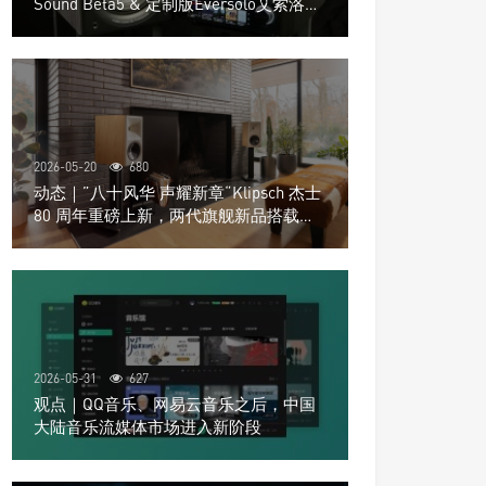
Sound Beta5 & 定制版Eversolo艾索洛
Play音响组合
2026-05-20
680
动态｜”八十风华 声耀新章“Klipsch 杰士
80 周年重磅上新，两代旗舰新品搭载硬
核配置音质再升级
2026-05-31
627
观点｜QQ音乐、网易云音乐之后，中国
大陆音乐流媒体市场进入新阶段