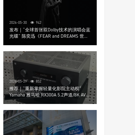
2026-05-30
942
发布｜“全球首张双Dolby技术的演唱会蓝
光碟” 陈奕迅《FEAR and DREAMS 世界
巡回演唱会》4K UHD BD新品发布会
2026-05-29
852
推荐｜“重新掌握轻量化影院主动权”
Yamaha 雅马哈 RX300A 5.2声道/8K AV放
大器