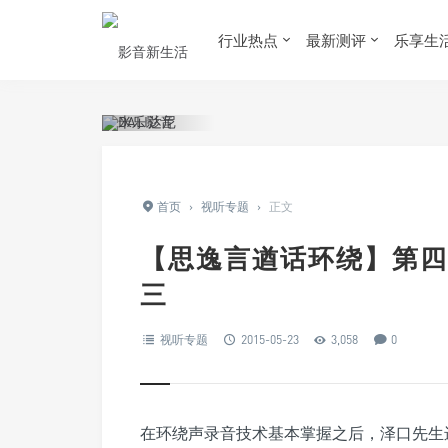
行业热点
最新测评
乐享生
首页
›
视听专题
›
正文
【思逸言遒话环绕】第四
三
视听专题
2015-05-23
3,058
0
在环绕声录音技术基本掌握之后，泽口先生