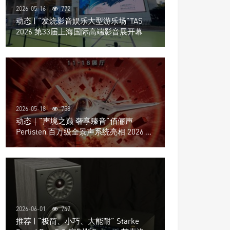
2026-05-16
772
动态 | “发烧影音娱乐大型游乐场”TAS
2026 第33届上海国际高端影音展开幕
2026-05-18
758
动态｜”声境之巅 奢享臻音”佰俪声
Perlisten 百万级全景声系统亮相 2026 北
京国际音响展
2026-06-01
747
推荐 | “极简、小巧、大能耐” Starke