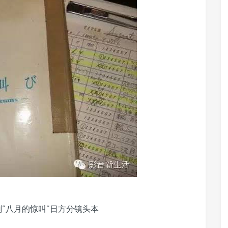
剧“八月的惊叫”日方分镜头本