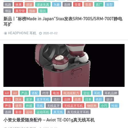
线路
效果
谐波
谐波失真
兴趣
选择
音量
音质
原厂
造型
增益
真空管
指标
阻抗
新品 | “标榜Made in Japan”Stax发表SRM-700S/SRM-700T静电
耳扩
HEADPHONE 耳机
2020-01-02
AR
AV
产品
搭配
代理
电池
电池续航力
定位
耳机
耳机品牌
防尘
防水
蓝牙
蓝牙耳机
流行
品牌
品质
日本
色彩
设计
声音
使用
外观
无线
无线蓝牙
无线蓝牙耳机
物联网
小巧
性能
选择
影音
运动
运动耳机
真无线
真无线蓝牙耳机
小资女最爱随身配件－Aviot TE-D01g真无线耳机