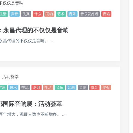
生活
声音
失真
什么
同轴
艺术
音乐
音乐爱好者
音箱
道：永昌代理的不仅仅是音响
代理的不仅仅是音响。 ...
广州
技术
交流
培训
生活
音乐
音箱
音响
影音
展会
8成都国际音响展：活动荟萃
增大，观展人数也不断增多。 ...