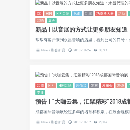
CD
HIFI
HIFI音响
歌曲
功率
功率放大器
活动
音响
展会
新品 | 以音展的方式让更多朋友知
常常有客户来到永昌音响的店里，看到公司的口号：永昌
News 影音新品
2018-10-24
3,097
2018
HIFI
HIFI音响
超低音
发布
发布会
发烧
专业
预告 | “大咖云集，汇聚精彩”201
成都国际音响展经过多年的培育和积累，在展会规模逐年
News 影音新品
2018-10-17
2,804