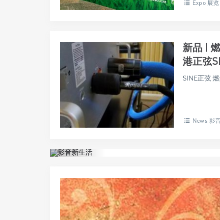
Expo 展览
新品 | 
港正弦S
SINE正弦
News 影