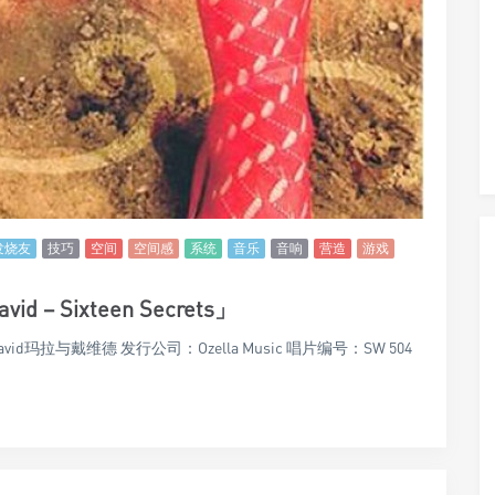
发烧友
技巧
空间
空间感
系统
音乐
音响
营造
游戏
– Sixteen Secrets」
David玛拉与戴维德 发行公司：Ozella Music 唱片编号：SW 504