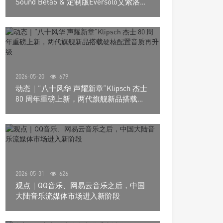
Sound Beta5 & 定制版Eversolo艾索洛
Play音响组合
2026-05-20
679
动态｜”八十风华 声耀新章“Klipsch 杰士
80 周年重磅上新，两代旗舰新品搭载硬
核配置音质再升级
2026-05-31
626
观点｜QQ音乐、网易云音乐之后，中国
大陆音乐流媒体市场进入新阶段