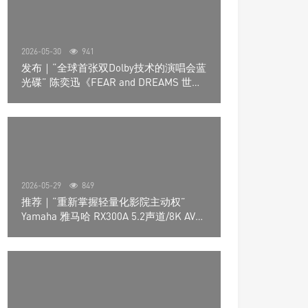
2026-05-30
941
发布｜“全球首张双Dolby技术的演唱会蓝
光碟” 陈奕迅《FEAR and DREAMS 世界
巡回演唱会》4K UHD BD新品发布会
2026-05-29
849
推荐｜“重新掌握轻量化影院主动权”
Yamaha 雅马哈 RX300A 5.2声道/8K AV放
大器