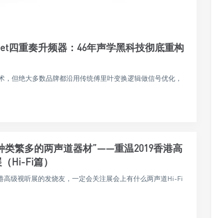
artet四重奏升频器：46年声学黑科技彻底重构
术，但绝大多数品牌都沿用传统傅里叶变换逻辑做信号优化，
 “种类繁多的两声道器材”——重温2019香港高
（Hi-Fi篇）
港高级视听展的发烧友，一定会关注展会上有什么两声道Hi-Fi