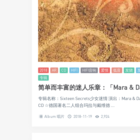
2018
AR
CD
HIFI
HIFI音响
爱情
低音
发烧
专辑
简单而丰富的迷人乐章：「Mara & David 
专辑名称：Sixteen Secrets少女迷情 演出：Mara & 
CD ☆德国著名二人组合玛拉与戴维德 ...
Album 唱片
2018-11-19
2,924