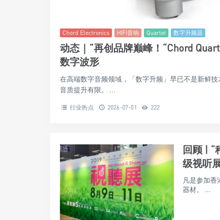
Chord Electronics
HIFI音响
Quartet
数字升频器
动态｜”再创品牌巅峰！“Chord Qu
数字波形
在高端数字音频领域，「数字升频」早已不是新鲜技
音质提升有限。 ...
行业热点
2026-07-01
222
回顾 |
级视听展
凡是参加香
器材。 ...