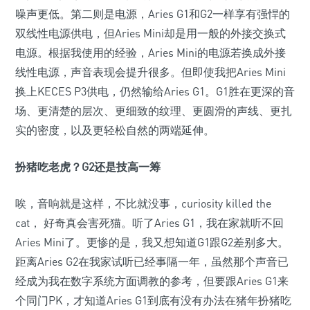
噪声更低。第二则是电源，Aries G1和G2一样享有强悍的
双线性电源供电，但Aries Mini却是用一般的外接交换式
电源。根据我使用的经验，Aries Mini的电源若换成外接
线性电源，声音表现会提升很多。但即使我把Aries Mini
换上KECES P3供电，仍然输给Aries G1。G1胜在更深的音
场、更清楚的层次、更细致的纹理、更圆滑的声线、更扎
实的密度，以及更轻松自然的两端延伸。
扮猪吃老虎？G2还是技高一筹
唉，音响就是这样，不比就没事，curiosity killed the
cat， 好奇真会害死猫。听了Aries G1，我在家就听不回
Aries Mini了。更惨的是，我又想知道G1跟G2差别多大。
距离Aries G2在我家试听已经事隔一年，虽然那个声音已
经成为我在数字系统方面调教的参考，但要跟Aries G1来
个同门PK，才知道Aries G1到底有没有办法在猪年扮猪吃