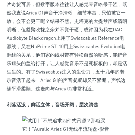
片奇货可居，但数字版本往往让人感觉琴音略带干涩，既
然我直说Aries G1声音干净清晰，细节丰富，只怕被它一
放，会不会更干呢？结果不然。史塔克的大提琴声线清朗
明晰，但凝聚收拢之余并不觉干硬，或许因为我在DAC
Audiobyte Blackdragon上用了Swisscables Reference电
源线，又在NuPrime ST-10用上Swisscables Evolution电
源线的关系，他们家的线材带有轻松自然的听感，能把音
乐罐头的盖给打开，让人感觉音乐不是死板板的，却是活
生生的。有了Swisscables注入的生命力，五十几年的老
录音活了起来，Aries G1的声音凝聚却又不紧绷，声线边
缘平滑柔顺。这走向与Aries G2非常相近。
利落活泼，鲜活立体，音场开阔，层次清楚