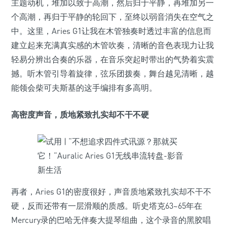
主题动机，堆加以致于高潮，然后归于平静，再堆加另一
个高潮，再归于平静的轮回下，至终以弱音消失在空气之
中。这里，Aries G1让我在木管独奏时透过丰富的信息而
建立起来充满真实感的木管吹奏，清晰的音色表现力让我
轻易分辨出合奏的乐器，在音乐突起时带出的气势着实震
撼。听木管引导着旋律，弦乐团拨奏，舞台越见清晰，越
能领会柴可夫斯基的这手编排有多高明。
高密度声音，质地紧致扎实却不干不硬
再者，Aries G1的密度很好，声音质地紧致扎实却不干不
硬，反而还带有一层滑顺的质感。听史塔克63~65年在
Mercury录的巴哈无伴奏大提琴组曲，这个录音的黑胶唱