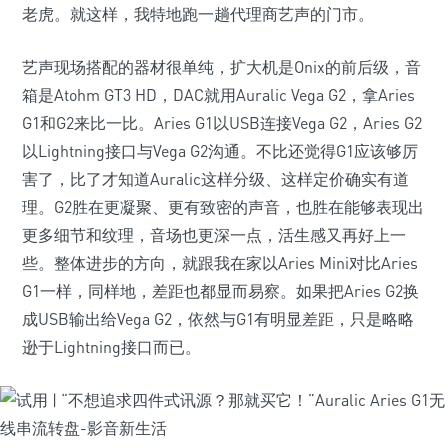
老虎。就这样，我特地跑一趟代理商艺声的门市。
艺声现场搭配的器材很单纯，扩大机是Onix的前后级，音
箱是Atohm GT3 HD，DAC就用Auralic Vega G2，拿Aries
G1和G2来比一比。Aries G1以USB连接Vega G2，Aries G2
以Lightning接口与Vega G2沟通。不比还觉得G1应该够厉
害了，比了才知道Auralic这样分级、这样定价确实有道
理。G2胜在更凝聚、更有致密的声音，也胜在能够表现出
更多细节和纹理，音场也更深一点，活生感又再好上一
些。整体进步的方向，就跟我在家以Aries Mini对比Aries
G1一样，同样地，差距也都显而易察。如果把Aries G2换
成USB输出给Vega G2，依然与G1有明显差距，只是略略
逊于Lightning接口而已。