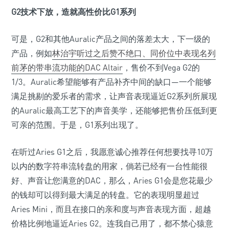
G2技术下放，造就高性价比G1系列
可是，G2和其他Auralic产品之间的落差太大，下一级的
产品，例如
林治宇听过之后赞不绝口、同价位中表现名列
前茅的带串流功能的DAC Altair
，售价不到Vega G2的
1/3。Auralic希望能够有产品补齐中间的缺口—一个能够
满足挑剔的爱乐者的需求，让声音表现逼近G2系列所展现
的Auralic最高工艺下的声音美学，还能够把售价压低到更
可亲的范围。于是，G1系列出现了。
在听过Aries G1之后，我愿意诚心推荐任何想要找寻10万
以内的数字符串流转盘的用家，倘若已经有一台性能很
好、声音让您满意的DAC，那么，Aries G1会是您花最少
的钱却可以得到最大满足的转盘。它的表现明显超过
Aries Mini，而且在接口的亲和度与声音表现方面，超越
价格比例地逼近Aries G2。连我自己用了，都不禁心猿意