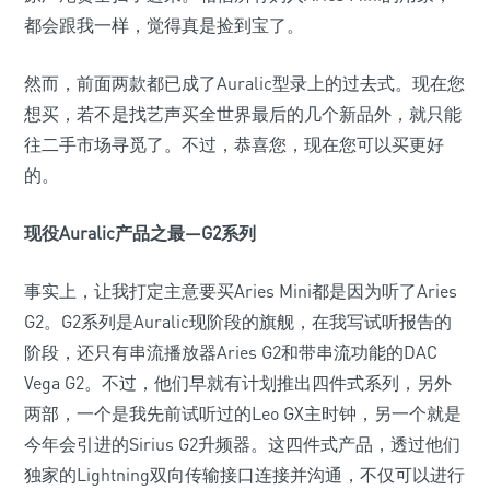
都会跟我一样，觉得真是捡到宝了。
然而，前面两款都已成了Auralic型录上的过去式。现在您
想买，若不是找艺声买全世界最后的几个新品外，就只能
往二手市场寻觅了。不过，恭喜您，现在您可以买更好
的。
现役Auralic产品之最—G2系列
事实上，让我打定主意要买Aries Mini都是因为听了Aries
G2。G2系列是Auralic现阶段的旗舰，在我写试听报告的
阶段，还只有串流播放器Aries G2和带串流功能的DAC
Vega G2。不过，他们早就有计划推出四件式系列，另外
两部，一个是我先前试听过的Leo GX主时钟，另一个就是
今年会引进的Sirius G2升频器。这四件式产品，透过他们
独家的Lightning双向传输接口连接并沟通，不仅可以进行