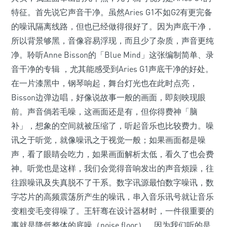
特征。首先说它声音干净。虽然Aries G1不如G2有更完备
的噪讯隔离线路，但也已经做得很好了。因为声底干净，
所以背景够黑，音像容易浮现，而且少了杂质，声音更纯
净。聆听Anne Bisson的「Blue Mind」这张编制简单、录
音干净的专辑 ，尤其能感受到Aries G1声底干净的好处。
在一片漆黑中，钢琴响起，舞台灯光也在此时点亮，
Bisson边弹边唱，好像说故事一般的画面，即刻映现眼
前。声音倘若毛噪，这画面还是有，但你得费神「脑
补」，想象的空间就被压缩了，听起音乐也比较费力。噪
讯之于听觉，就像噪讯之于视觉一般；如果画面都是噪
声，看了眼睛会吃力，如果画面解析太低，看久了也会费
神。听觉也是这样，我们会觉得音响发出的声音烦躁，往
往跟噪讯及失真脱不了干系。数字讯源最怕数字噪讯，数
字芯片的高频震荡所产生的噪讯，串入音乐讯号就让音乐
变粗变毛变得噪了。王轩骞在设计器材时，一件很重要的
事就是降低整体的底噪（noise floor），因为我们听的是