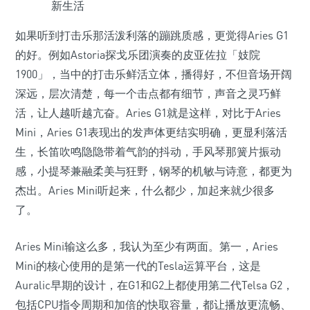
如果听到打击乐那活泼利落的蹦跳质感，更觉得Aries G1
的好。例如Astoria探戈乐团演奏的皮亚佐拉「妓院
1900」，当中的打击乐鲜活立体，播得好，不但音场开阔
深远，层次清楚，每一个击点都有细节，声音之灵巧鲜
活，让人越听越亢奋。Aries G1就是这样，对比于Aries
Mini，Aries G1表现出的发声体更结实明确，更显利落活
生，长笛吹鸣隐隐带着气韵的抖动，手风琴那簧片振动
感，小提琴兼融柔美与狂野，钢琴的机敏与诗意，都更为
杰出。Aries Mini听起来，什么都少，加起来就少很多
了。
Aries Mini输这么多，我认为至少有两面。第一，Aries
Mini的核心使用的是第一代的Tesla运算平台，这是
Auralic早期的设计，在G1和G2上都使用第二代Telsa G2，
包括CPU指令周期和加倍的快取容量，都让播放更流畅、