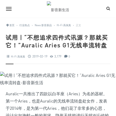
首页
›
行业热点
›
News 影音新品
›
Hi-Fi 高保真
›
正文
试用 | “不想追求四件式讯源？那就买
它！”Auralic Aries G1无线串流转盘
2019-02-19
3,179
Hi-Fi 高保真
0
Auralic一共推出了四款以白羊座（Aries）为名的器材。
第一个Aries，也是Auralic的无线串流转盘处女作，发表
于2014年，是为第一代Aries，他们花了非常多的心思，
设计出如海蚌一般的形状，隐形天线能进行无线WiFi传输