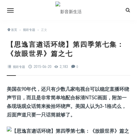
首页
›
视听专题
›
正文
【思逸言遒话环绕】第四季第七集：
《放眼世界》篇之七
2015-06-20
2,183
视听专题
0
美国在90年代，还只有少数几家电视台可以稳定直播环绕
声节目，而且是非常简单地配合标清NTSC画面，附加一
条现场观众话筒来捡拾环绕声。美国人认为3-1格式么，
后面声道只要一只话筒就够了。