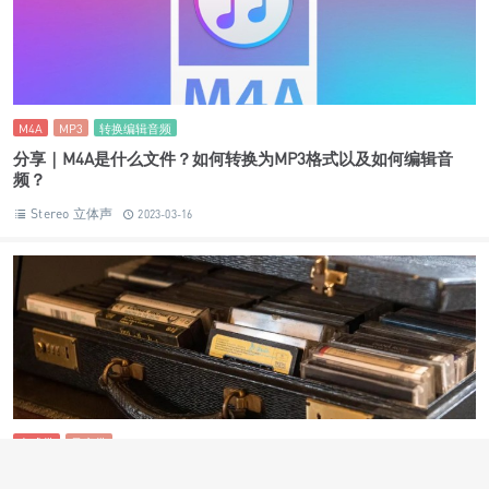
M4A
MP3
转换编辑音频
分享｜M4A是什么文件？如何转换为MP3格式以及如何编辑音
频？
Stereo 立体声
2023-03-16
卡式带
录音带
分享 | 卡式带回归，全世界再一次一起 “倒带”
Stereo 立体声
2022-11-23