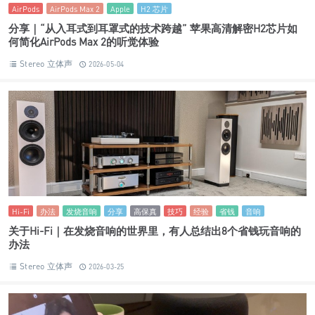
AirPods
AirPods Max 2
Apple
H2 芯片
分享｜“从入耳式到耳罩式的技术跨越” 苹果高清解密H2芯片如
何简化AirPods Max 2的听觉体验
Stereo 立体声
2026-05-04
Hi-Fi
办法
发烧音响
分享
高保真
技巧
经验
省钱
音响
关于Hi-Fi｜在发烧音响的世界里，有人总结出8个省钱玩音响的
办法
Stereo 立体声
2026-03-25