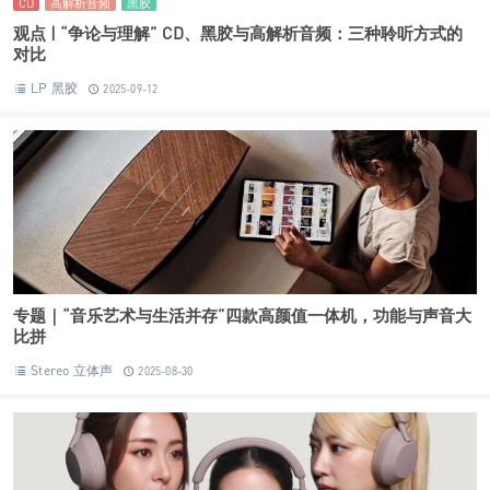
CD
高解析音频
黑胶
观点 | “争论与理解” CD、黑胶与高解析音频：三种聆听方式的
对比
LP 黑胶
2025-09-12
专题｜“音乐艺术与生活并存”四款高颜值一体机，功能与声音大
比拼
Stereo 立体声
2025-08-30