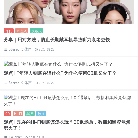
耳机
耳塞式
头戴式
分享｜用对方法，防止长期戴耳机导致听力衰老更快
Stereo 立体声
2025-08-28
观点 | “年轻人到底在追什么” 为什么便携CD机又火了？
Stereo 立体声
2025-05-22
CD
Hi-Fi
黑胶
数播
观点 | 现在的Hi-Fi到底该怎么玩？CD退场后，数播和黑胶竟然
都火了！
LP 黑胶
2025-05-15