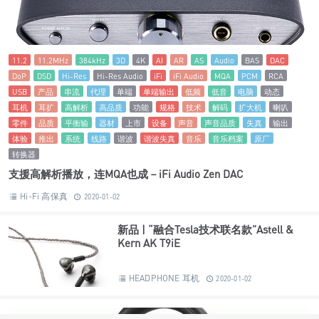
11.2
11.2MHz
384kHz
3D
4K
AI
AR
AS
Audio
BAS
DAC
DoP
DSD
Hi-Res
Hi-Res Audio
iFi
iFi Audio
MQA
PCM
RCA
USB
产品
串流
代理
单端
单端输出
低频
低音
电脑
动态
耳机
耳扩
高解析
高品质
功能
规格
技术
解码
扩大机
喇叭
零件
品质
平衡输
器材
上市
设备
声音
声音品质
失真
输出
体验
推出
系统
线路
谐波
谐波失真
音乐
音乐档案
原厂
转换器
支援高解析播放，连MQA也成－iFi Audio Zen DAC
Hi-Fi 高保真
2020-01-02
新品 | “融合Tesla技术联名款”Astell &
Kern AK T9iE
HEADPHONE 耳机
2020-01-02