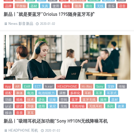
品牌
平衡输
器材
失真
使用
输出
随身
推出
无线
音乐
语音
新品 | “就是要蓝牙”Oriolus 1795随身蓝牙耳扩
News 影音新品
2020-01-02
App
AR
EAR
ECT
h.ear
HEADPHONE
Hi-Res
Sony
安静
传输
搭配
单体
电池
电池续航力
调整
多样化
耳机
耳罩
耳罩式
功能
规格
技术
进化
抗噪
空间
蓝牙
蓝牙无线
频率
器材
认证
设计
升级
使用
索尼
无线
无线传输
无线耳机
系列
效果
移动
音质
罩耳
新品 | “吸睛耳机还加功能”Sony H910N无线降噪耳机
HEADPHONE 耳机
2020-01-02