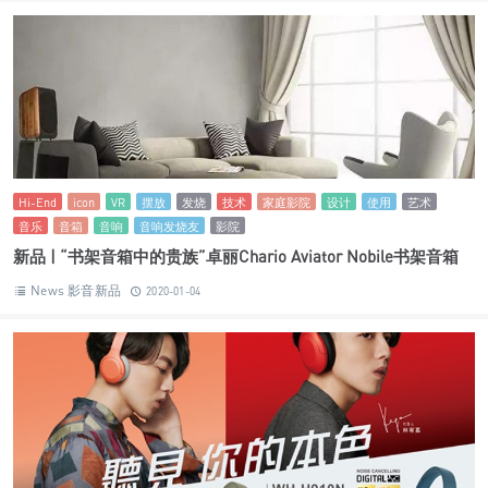
Hi-End
icon
VR
摆放
发烧
技术
家庭影院
设计
使用
艺术
音乐
音箱
音响
音响发烧友
影院
新品 | “书架音箱中的贵族”卓丽Chario Aviator Nobile书架音箱
News 影音新品
2020-01-04