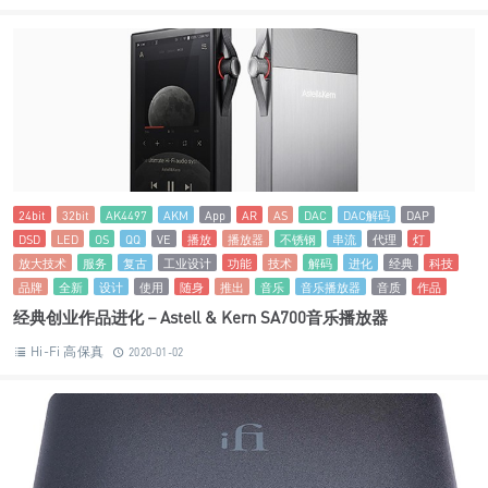
24bit
32bit
AK4497
AKM
App
AR
AS
DAC
DAC解码
DAP
DSD
LED
OS
QQ
VE
播放
播放器
不锈钢
串流
代理
灯
放大技术
服务
复古
工业设计
功能
技术
解码
进化
经典
科技
品牌
全新
设计
使用
随身
推出
音乐
音乐播放器
音质
作品
经典创业作品进化－Astell & Kern SA700音乐播放器
Hi-Fi 高保真
2020-01-02