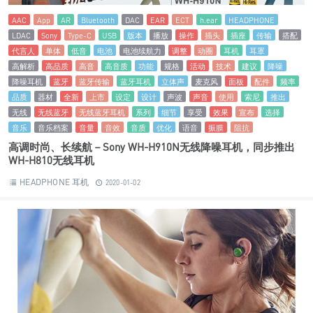
AAC
App
AR
Bluetooth
DAC
EAR
ECT
h.ear
HEADPHONE
LDAC
Sony
Type-C
USB
版本
播放
操作
插头
插座
传输
搭配
代言人
单体
低音
电池
电池续航力
调整
动圈
耳机
耳罩
高解析
高品质
高音
高音质
功能
规格
活动
技术
建议
降噪
降噪耳机
蓝牙
蓝牙传输
蓝牙耳机
立体声
麦克风
面板
配件
频率
品质
器材
全新
上市
设定
设计
声波
声音
使用
索尼
推出
无线
无线蓝牙
无线蓝牙耳机
系列
细节
享受
效果
宣布
选择
音乐
音乐档案
音量
音效
音质
优化
语音
振膜
阻抗
高调时尚、长续航－Sony WH-H910N无线降噪耳机，同步推出
WH-H810无线耳机
HEADPHONE 耳机
2020-01-02