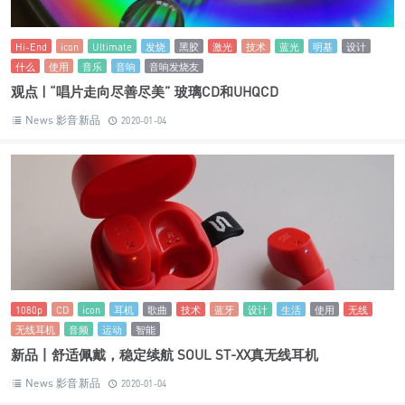
Hi-End
icon
Ultimate
发烧
黑胶
激光
技术
蓝光
明基
设计
什么
使用
音乐
音响
音响发烧友
观点 | “唱片走向尽善尽美” 玻璃CD和UHQCD
News 影音新品
2020-01-04
1080p
CD
icon
耳机
歌曲
技术
蓝牙
设计
生活
使用
无线
无线耳机
音频
运动
智能
新品丨舒适佩戴，稳定续航 SOUL ST-XX真无线耳机
News 影音新品
2020-01-04