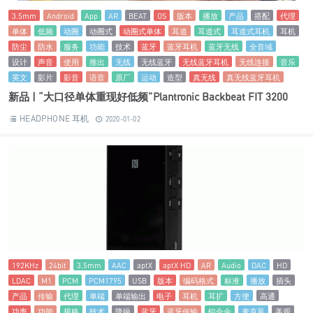
3.5mm
Android
App
AR
BEAT
OS
版本
播放
产品
搭配
代理
单体
低频
动圈
动圈式
动圈式单体
耳道
耳道式
耳道式耳机
耳机
防尘
防水
服务
功能
技术
蓝牙
蓝牙耳机
蓝牙无线
全音域
设计
声音
使用
推出
无线
无线蓝牙
无线蓝牙耳机
无线连接
音乐
英文
影片
影音
语音
原厂
运动
造型
真无线
真无线蓝牙耳机
新品 | “大口径单体重现好低频”Plantronic Backbeat FIT 3200
HEADPHONE 耳机
2020-01-02
192KHz
24bit
3.5mm
AAC
aptX
aptX HD
AR
Audio
DAC
HD
LDAC
M1
PCM
PCM1795
USB
版本
编码格式
标准
播放
插头
产品
传输
代理
单端
单端输出
电子
耳机
耳扩
方便
高通
功率
功能
规格
技术
降噪
蓝牙
蓝牙传输
铝合金
麦克风
美观